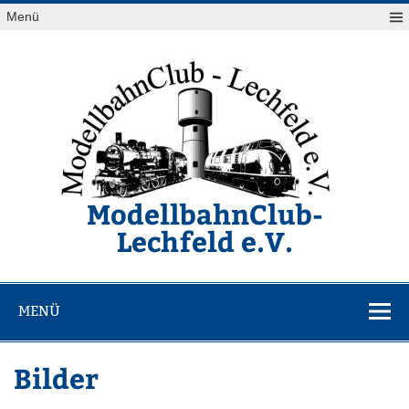
Zum
Menü
Inhalt
springen
ModellbahnClub-
Lechfeld e.V.
Von Z bis G ist alles OK
MENÜ
Bilder