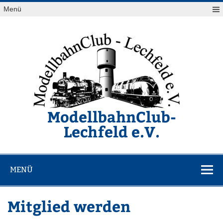
Zum
Menü
Inhalt
springen
ModellbahnClub-
Lechfeld e.V.
Von Z bis G ist alles OK
MENÜ
Mitglied werden