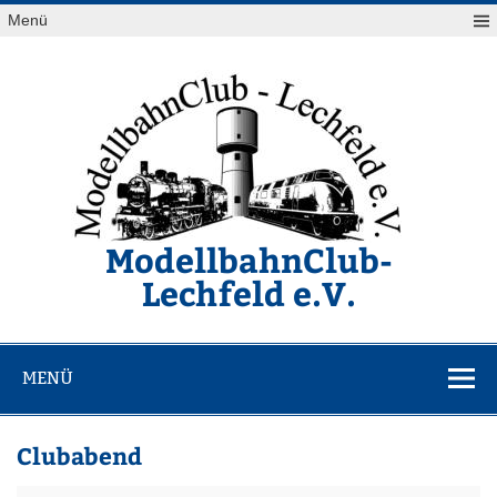
Zum
Menü
Inhalt
springen
ModellbahnClub-
Lechfeld e.V.
Von Z bis G ist alles OK
MENÜ
Clubabend